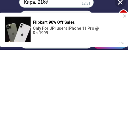
Кира, 21🐱
12:31
1
Поиграешь со мной? 💖🐾
00:00
3:03
01/07
12:31
Drive
Music
Материалы предоставлены
только для ознакомления! (16+)
Написать нам