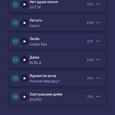
Нет душе покоя
2:57
GUT1K
Летать
2:45
Канги
Люби
3:21
снова Ева
Дама
2:24
BURLA
Ядовитая роза
2:41
Ночной Маршрут
Завтрашним днём
2:51
ENZRO