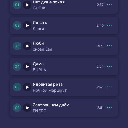
Нет душе покоя
2:57
GUT1K
Летать
2:45
Канги
Люби
3:21
снова Ева
Дама
2:24
BURLA
Ядовитая роза
2:41
Ночной Маршрут
Завтрашним днём
2:51
ENZRO