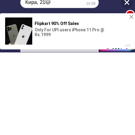
Кира, 21🐱
10:39
1
Поиграешь со мной? 💖🐾
00:00
3:17
01/07
10:39
Drive
Music
Материалы предоставлены
только для ознакомления! (16+)
Написать нам