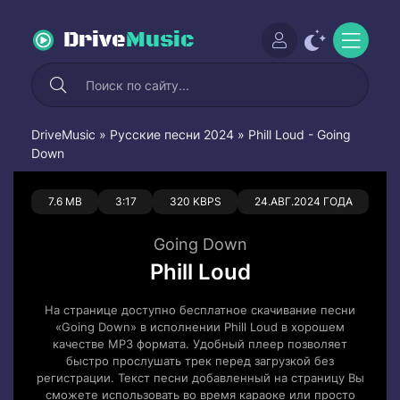
Drive
Music
DriveMusic
»
Русские песни 2024
» Phill Loud - Going
Down
0
0
7.6 MB
3:17
320 KBPS
24.АВГ.2024 ГОДА
Going Down
Phill Loud
На странице доступно бесплатное скачивание песни
«Going Down» в исполнении Phill Loud в хорошем
качестве MP3 формата. Удобный плеер позволяет
быстро прослушать трек перед загрузкой без
регистрации. Текст песни добавленный на страницу Вы
сможете использовать во время караоке или просто