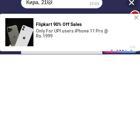
Кира, 21🐱
15:03
1
Поиграешь со мной? 💖🐾
00:00
01/07
15:03
Drive
Music
Материалы предоставлены
только для ознакомления! (16+)
Написать нам