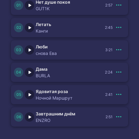
Нет душе покоя
2:57
GUT1K
Летать
2:45
Канги
Люби
3:21
снова Ева
Дама
2:24
BURLA
Ядовитая роза
2:41
Ночной Маршрут
Завтрашним днём
2:51
ENZRO