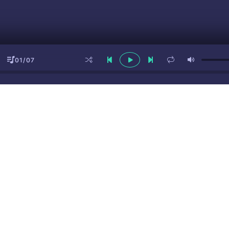
01/07
ы
(16+)