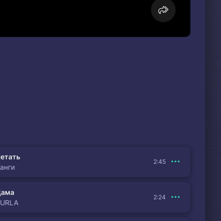
етать
2:45
анги
Дама
2:24
BURLA