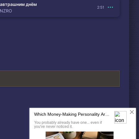
автрашним днём
2:51
ENZRO