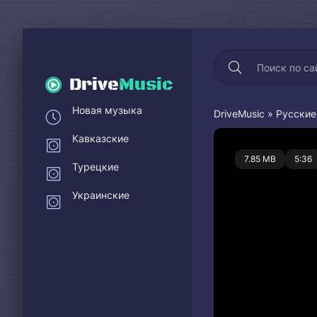
Drive
Music
Новая музыка
DriveMusic
»
Русские
Кавказские
0
7.85 MB
5:36
Турецкие
Украинские