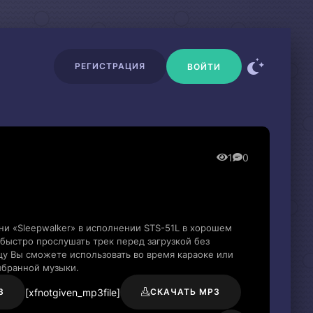
РЕГИСТРАЦИЯ
ВОЙТИ
1
0
ни «Sleepwalker» в исполнении STS-51L в хорошем
быстро прослушать трек перед загрузкой без
цу Вы сможете использовать во время караоке или
ыбранной музыки.
[xfnotgiven_mp3file]
3
СКАЧАТЬ MP3