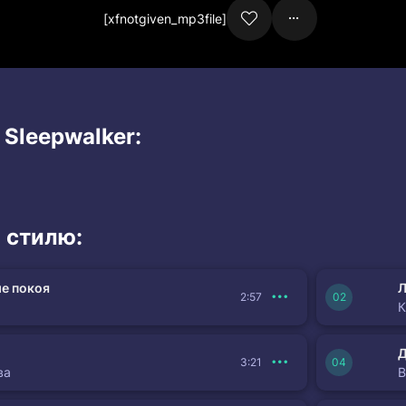
[xfnotgiven_mp3file]
 Sleepwalker:
 стилю:
е покоя
Л
2:57
К
3:21
ва