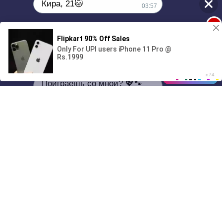
Кира, 21🐱
03:57
1
Поиграешь со мной? 💖🐾
00:00
3:22
01/07
03:57
Drive
Music
Материалы предоставлены
только для ознакомления! (16+)
Написать нам