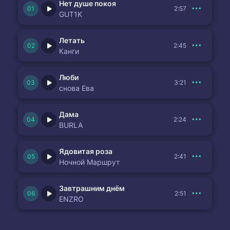
Нет душе покоя
2:57
GUT1K
Летать
2:45
Канги
Люби
3:21
снова Ева
Дама
2:24
BURLA
Ядовитая роза
2:41
Ночной Маршрут
Завтрашним днём
2:51
ENZRO