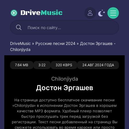
Drive
Music
DriveMusic
»
Русские песни 2024
» Достон Эргашев -
Chilonjiyda
0
0
7.64 MB
3:22
320 KBPS
24.АВГ.2024 ГОДА
Chilonjiyda
Достон Эргашев
На странице доступно бесплатное скачивание песни
«Chilonjiyda» в исполнении Достон Эргашев в хорошем
качестве MP3 формата. Удобный плеер позволяет
быстро прослушать трек перед загрузкой без
регистрации. Текст песни добавленный на страницу Вы
сможете использовать во время караоке или просто