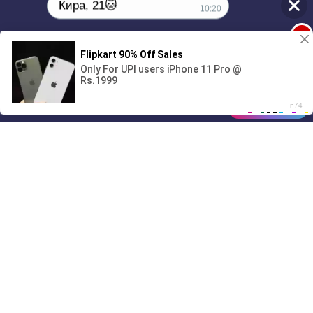
Кира, 21🐱
10:20
1
00:00
01/07
Поиграешь со мной? 💖🐾
Drive
Music
Материалы предоставлены
только для ознакомления! (16+)
10:20
Написать нам