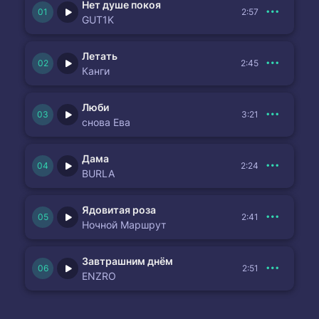
Нет душе покоя
2:57
GUT1K
Летать
2:45
Канги
Люби
3:21
снова Ева
Дама
2:24
BURLA
Ядовитая роза
2:41
Ночной Маршрут
Завтрашним днём
2:51
ENZRO