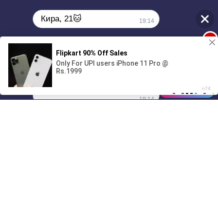
Кира, 21🐱
19:14
1
Поиграешь со мной? 💖🐾
00:00
01/07
19:14
Drive
Music
Материалы предоставлены
только для ознакомления! (16+)