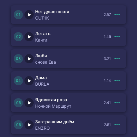
Нет душе покоя
2:57
GUT1K
Летать
2:45
Канги
Люби
3:21
снова Ева
Дама
2:24
BURLA
Ядовитая роза
2:41
Ночной Маршрут
Завтрашним днём
2:51
ENZRO