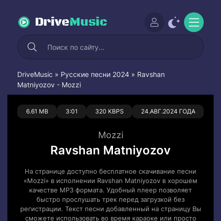
Drive
Music
DriveMusic
»
Русские песни 2024
» Ravshan
Matniyozov - Mozzi
0
0
6.61 MB
3:01
320 KBPS
24.АВГ.2024 ГОДА
Mozzi
Ravshan Matniyozov
На странице доступно бесплатное скачивание песни
«Mozzi» в исполнении Ravshan Matniyozov в хорошем
качестве MP3 формата. Удобный плеер позволяет
быстро прослушать трек перед загрузкой без
регистрации. Текст песни добавленный на страницу Вы
сможете использовать во время караоке или просто