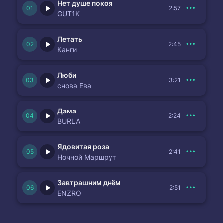
Нет душе покоя
2:57
GUT1K
Летать
2:45
Канги
Люби
3:21
снова Ева
Дама
2:24
BURLA
Ядовитая роза
2:41
Ночной Маршрут
Завтрашним днём
2:51
ENZRO