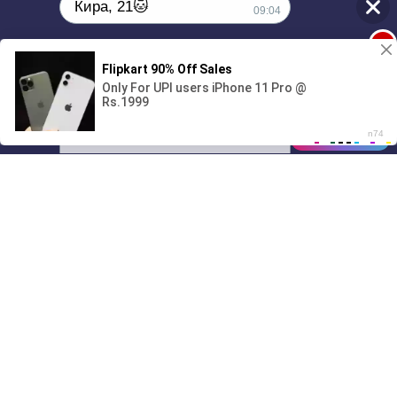
Кира, 21🐱
09:04
1
Поиграешь со мной? 💖🐾
00:00
3:01
01/07
09:04
Drive
Music
Материалы предоставлены
только для ознакомления! (16+)
Написать нам