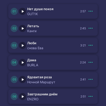
Нет душе покоя
2:57
GUT1K
Летать
2:45
Канги
Люби
3:21
снова Ева
Дама
2:24
BURLA
Ядовитая роза
2:41
Ночной Маршрут
Завтрашним днём
2:51
ENZRO