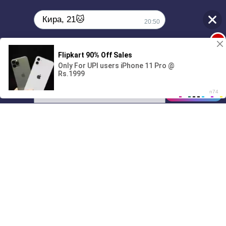
Кира, 21🐱
20:50
1
Поиграешь со мной? 💖🐾
00:00
01/07
20:50
Drive
Music
Материалы предоставлены
только для ознакомления! (16+)