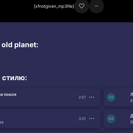
[xfnotgiven_mp3file]
old planet:
 стилю:
е покоя
Л
2:57
К
3:21
ва