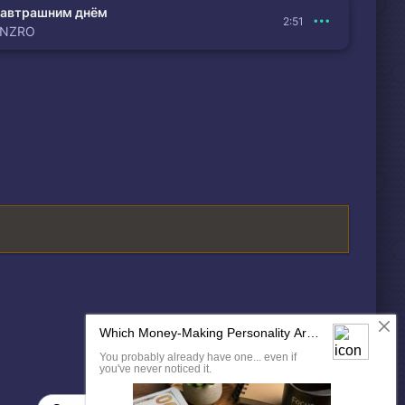
автрашним днём
2:51
ENZRO