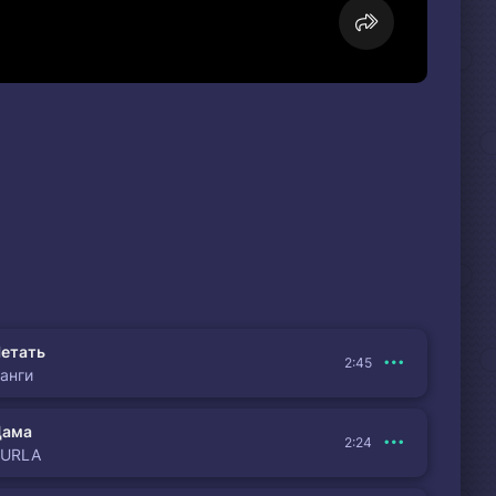
етать
2:45
анги
Дама
2:24
BURLA