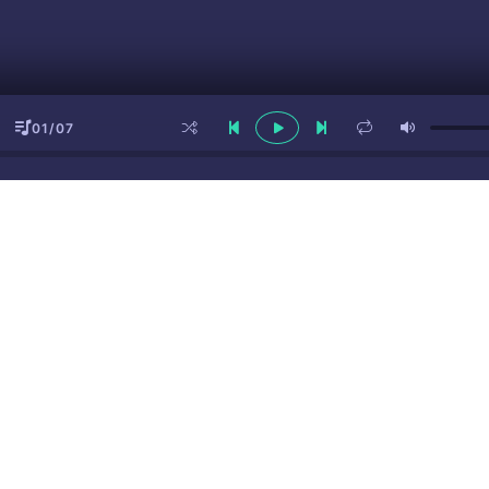
01/07
ы
(16+)