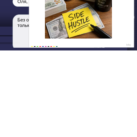
ДАЛЕЕ
Нет душе покоя - GUT1K
Оля, 25 😈
Без обязательств и лишних слов,
только сегодня 💦
Написать нам