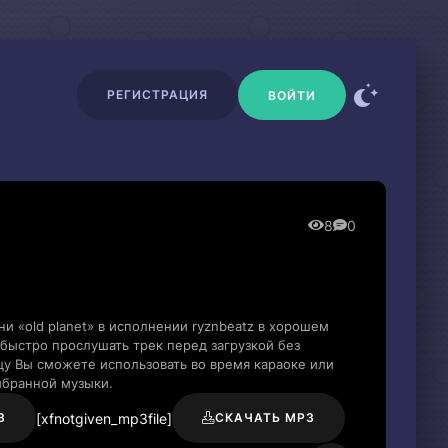
РЕГИСТРАЦИЯ
ВОЙТИ
8
0
и «old planet» в исполнении ryznbeatz в хорошем
быстро прослушать трек перед загрузкой без
цу Вы сможете использовать во время караоке или
ыбранной музыки.
[xfnotgiven_mp3file]
3
СКАЧАТЬ MP3