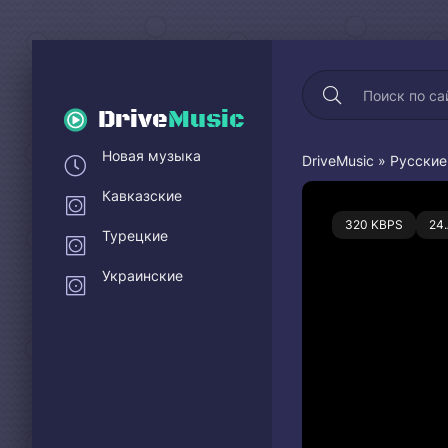
Drive
Music
Новая музыка
DriveMusic
»
Русские
Кавказские
0
320 KBPS
24
Турецкие
Украинские