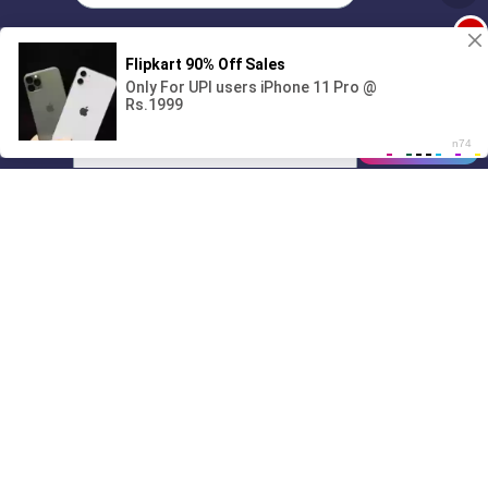
1
Поиграешь со мной? 💖🐾
00:00
01/07
03:55
Drive
Music
Материалы предоставлены
только для ознакомления! (16+)
Написать нам