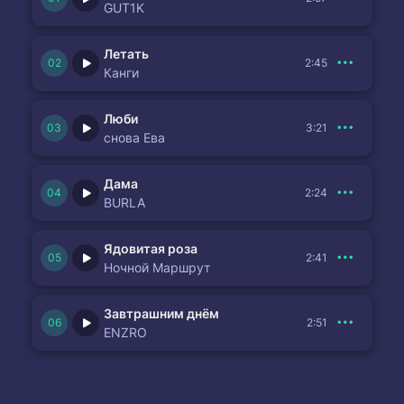
GUT1K
Летать
2:45
Канги
Люби
3:21
снова Ева
Дама
2:24
BURLA
Ядовитая роза
2:41
Ночной Маршрут
Завтрашним днём
2:51
ENZRO