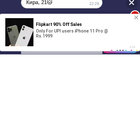
Кира, 21🐱
22:29
1
Поиграешь со мной? 💖🐾
00:00
2:56
01/07
22:29
Drive
Music
Материалы предоставлены
только для ознакомления! (16+)
Написать нам