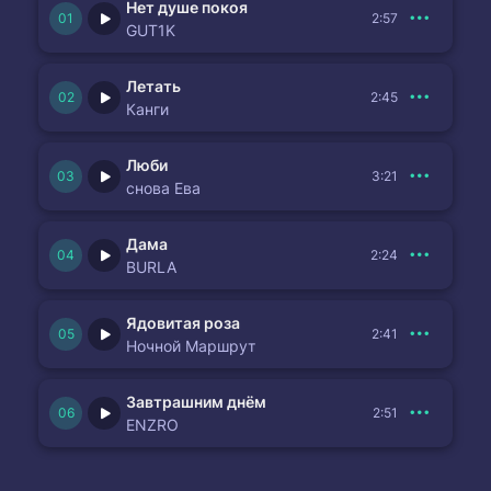
Нет душе покоя
2:57
GUT1K
Летать
2:45
Канги
Люби
3:21
снова Ева
Дама
2:24
BURLA
Ядовитая роза
2:41
Ночной Маршрут
Завтрашним днём
2:51
ENZRO