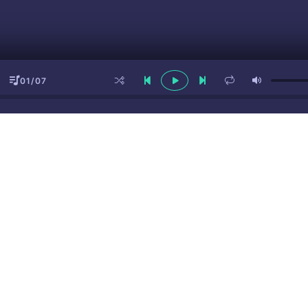
01/07
ы
(16+)