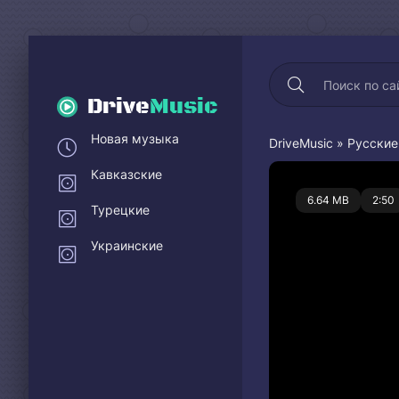
Drive
Music
Новая музыка
DriveMusic
»
Русские
Кавказские
0
6.64 MB
2:50
Турецкие
Украинские