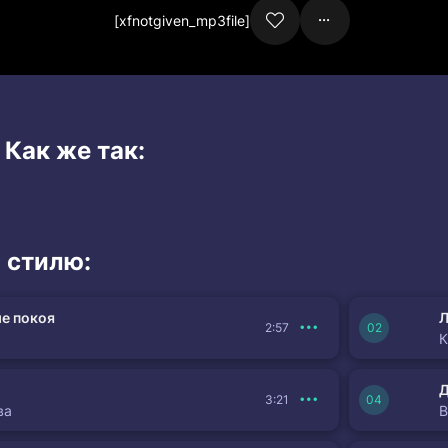
[xfnotgiven_mp3file]
 Как же так:
 стилю:
е покоя
Л
2:57
К
3:21
ва