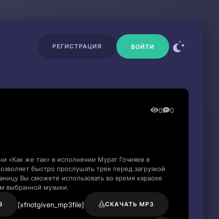
РЕГИСТРАЦИЯ
ВОЙТИ
0
0
ни «Как же так» в исполнении Мурат Гочияев в
озволяет быстро прослушать трек перед загрузкой
раницу Вы сможете использовать во время караоке
м выбранной музыки.
[xfnotgiven_mp3file]
3
СКАЧАТЬ MP3