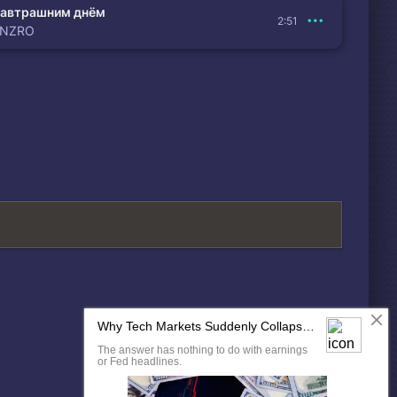
автрашним днём
2:51
ENZRO