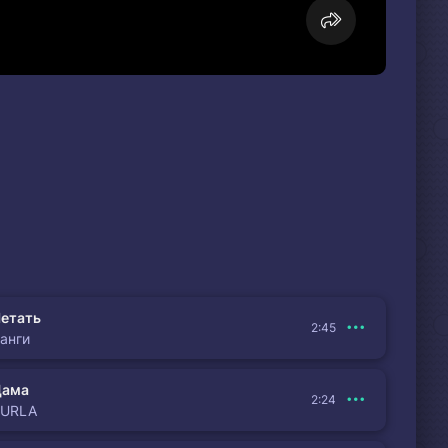
етать
2:45
анги
Дама
2:24
BURLA