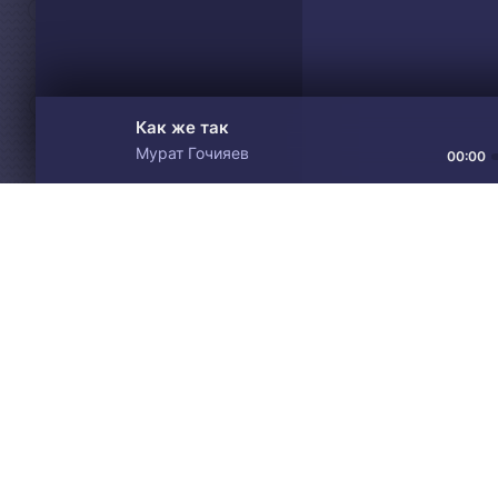
Как же так
Мурат Гочияев
00:00
Материалы предоставлен
Drive
Music
только для ознакомления! 
© 2024-2026 DRIVEMUSIC.ORG