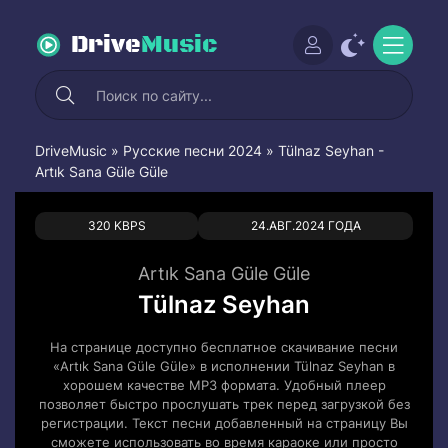
Drive
Music
DriveMusic
»
Русские песни 2024
» Tülnaz Seyhan -
Artık Sana Güle Güle
0
0
320 KBPS
24.АВГ.2024 ГОДА
Artık Sana Güle Güle
Tülnaz Seyhan
На странице доступно бесплатное скачивание песни
«Artık Sana Güle Güle» в исполнении Tülnaz Seyhan в
хорошем качестве MP3 формата. Удобный плеер
позволяет быстро прослушать трек перед загрузкой без
регистрации. Текст песни добавленный на страницу Вы
сможете использовать во время караоке или просто