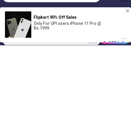
Без обязательств и лишних слов,
1
только сегодня 💦
00:00
01/07
16:12
Drive
Music
Материалы предоставлены
только для ознакомления! (16+)
Написать нам