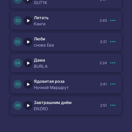
GUT1K
Летать
2:45
Канги
Люби
3:21
снова Ева
Дама
2:24
BURLA
Ядовитая роза
2:41
Ночной Маршрут
Завтрашним днём
2:51
ENZRO