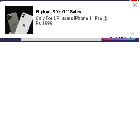
1
🔞Может, изменим это?💦
00:00
1:45
01/07
02:38
Drive
Music
Материалы предоставлены
только для ознакомления! (16+)
Написать нам