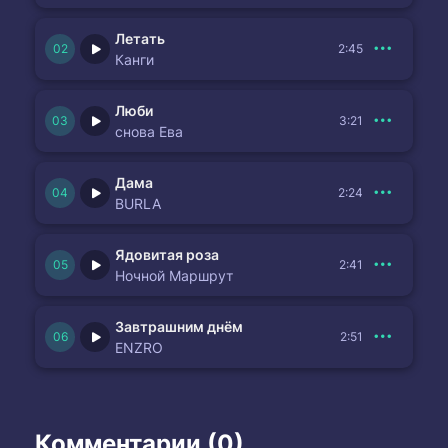
Летать
2:45
Канги
Люби
3:21
снова Ева
Дама
2:24
BURLA
Ядовитая роза
2:41
Ночной Маршрут
Завтрашним днём
2:51
ENZRO
Комментарии (0)