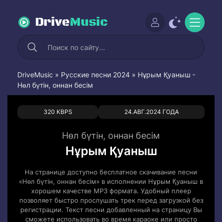
Drive
Music
DriveMusic
»
Русские песни 2024
» Нұрым Қуаныш -
Нөл бүтін, оннан бесім
0
0
320 KBPS
24.АВГ.2024 ГОДА
Нөл бүтін, оннан бесім
Нұрым Қуаныш
На странице доступно бесплатное скачивание песни
«Нөл бүтін, оннан бесім» в исполнении Нұрым Қуаныш в
хорошем качестве MP3 формата. Удобный плеер
позволяет быстро прослушать трек перед загрузкой без
регистрации. Текст песни добавленный на страницу Вы
сможете использовать во время караоке или просто