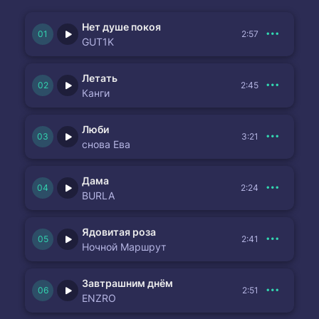
Нет душе покоя
2:57
GUT1K
Летать
2:45
Канги
Люби
3:21
снова Ева
Дама
2:24
BURLA
Ядовитая роза
2:41
Ночной Маршрут
Завтрашним днём
2:51
ENZRO