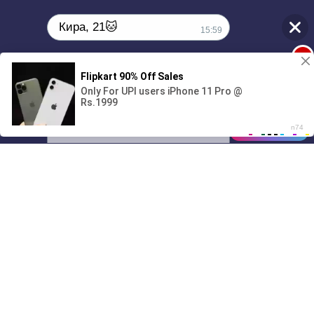
Кира, 21🐱
15:59
1
Поиграешь со мной? 💖🐾
00:00
01/07
15:59
Drive
Music
Материалы предоставлены
только для ознакомления! (16+)