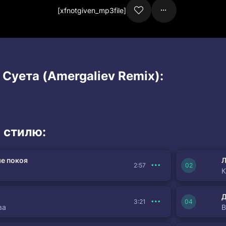
[xfnotgiven_mp3file]
 Суета (Amergaliev Remix):
 стилю:
е покоя
Л
2:57
К
3:21
ва