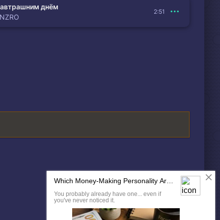
автрашним днём
2:51
ENZRO