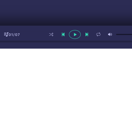
01/07
ы
(16+)