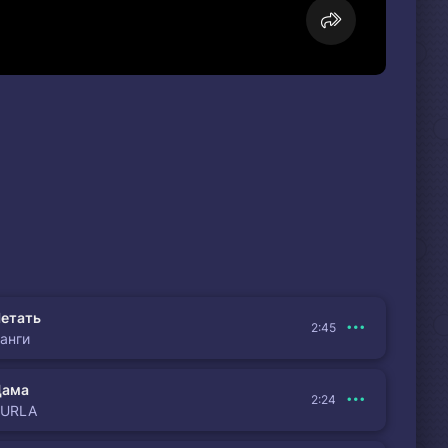
етать
2:45
анги
Дама
2:24
BURLA