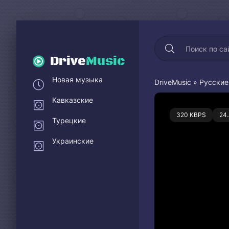
Drive
Music
Новая музыка
DriveMusic
»
Русские
Кавказские
0
320 KBPS
24
Турецкие
Украинские