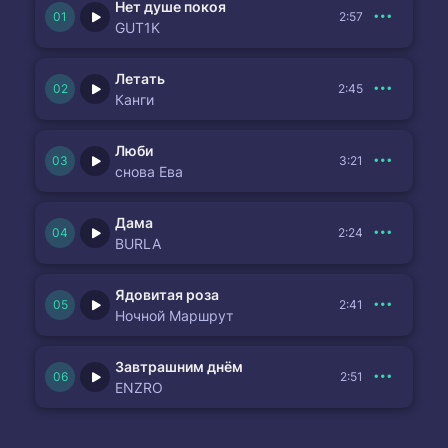
Нет душе покоя
2:57
GUT1K
Летать
2:45
Канги
Люби
3:21
снова Ева
Дама
2:24
BURLA
Ядовитая роза
2:41
Ночной Маршрут
Завтрашним днём
2:51
ENZRO