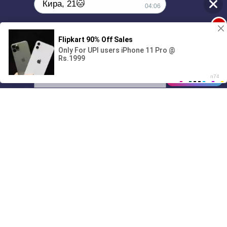
Кира, 21🐱
04:06
1
Поиграешь со мной? 💖🐾
00:00
01/07
04:06
Drive
Music
Материалы предоставлены
только для ознакомления! (16+)
Написать нам