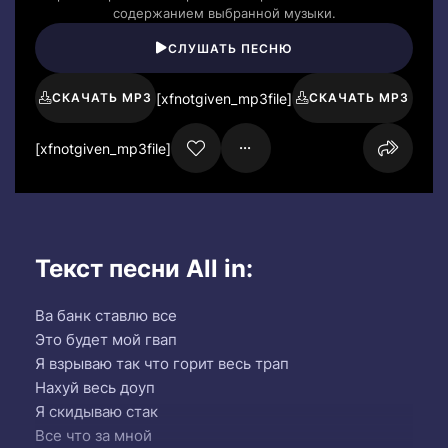
содержанием выбранной музыки.
СЛУШАТЬ ПЕСНЮ
[xfnotgiven_mp3file]
СКАЧАТЬ MP3
СКАЧАТЬ MP3
[xfnotgiven_mp3file]
Текст песни All in:
Ва банк ставлю все
Это будет мой гвап
Я взрываю так что горит весь трап
Нахуй весь доуп
Я скидываю стак
Все что за мной