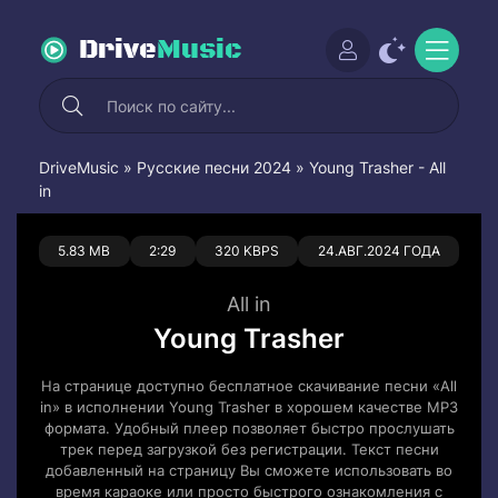
Drive
Music
DriveMusic
»
Русские песни 2024
» Young Trasher - All
in
0
0
5.83 MB
2:29
320 KBPS
24.АВГ.2024 ГОДА
All in
Young Trasher
На странице доступно бесплатное скачивание песни «All
in» в исполнении Young Trasher в хорошем качестве MP3
формата. Удобный плеер позволяет быстро прослушать
трек перед загрузкой без регистрации. Текст песни
добавленный на страницу Вы сможете использовать во
время караоке или просто быстрого ознакомления с