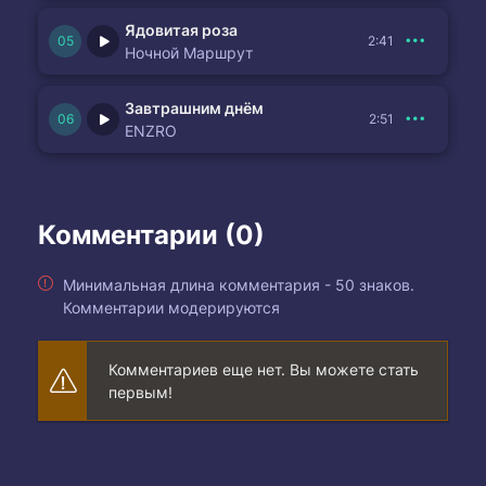
Але це не про нас
Ядовитая роза
2:41
Ночной Маршрут
Відпусти мене
Відпусти бо знаєш
Завтрашним днём
2:51
Що я не для тебе
ENZRO
Відпусти мене
Ти не ту кохаєш
Знаєш все мине
Комментарии (0)
Відпусти мене
Минимальная длина комментария - 50 знаков.
Відпусти мене
Комментарии модерируются
Ти не ту кохаєш
Знаєш все мине
Комментариев еще нет. Вы можете стать
первым!
Все мине