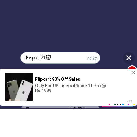
Кира, 21🐱
02:47
1
00:00
2:46
Поиграешь со мной? 💖🐾
01/07
02:47