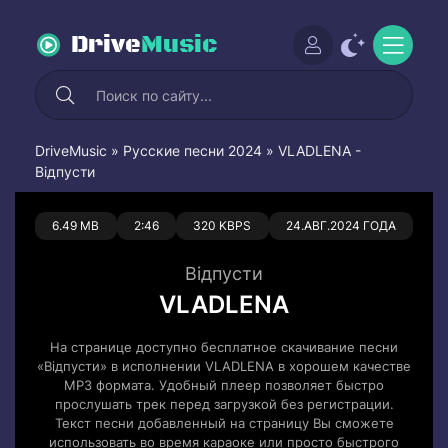
Drive
Music
DriveMusic
»
Русские песни 2024
» VLADLENA -
Відпусти
0
0
6.49 MB
2:46
320 KBPS
24.АВГ.2024 ГОДА
Відпусти
VLADLENA
На странице доступно бесплатное скачивание песни
«Відпусти» в исполнении VLADLENA в хорошем качестве
MP3 формата. Удобный плеер позволяет быстро
прослушать трек перед загрузкой без регистрации.
Текст песни добавленный на страницу Вы сможете
использовать во время караоке или просто быстрого