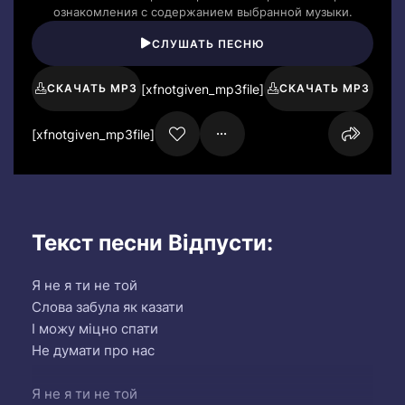
ознакомления с содержанием выбранной музыки.
СЛУШАТЬ ПЕСНЮ
[xfnotgiven_mp3file]
СКАЧАТЬ MP3
СКАЧАТЬ MP3
[xfnotgiven_mp3file]
Текст песни Відпусти:
Я не я ти не той
Слова забула як казати
І можу міцно спати
Не думати про нас
Я не я ти не той