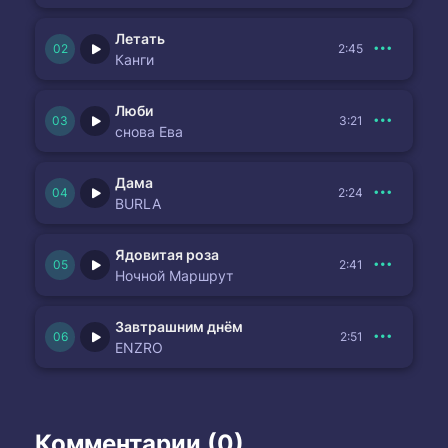
Летать
2:45
Канги
Люби
3:21
снова Ева
Дама
2:24
BURLA
Ядовитая роза
2:41
Ночной Маршрут
Завтрашним днём
2:51
ENZRO
Комментарии (0)