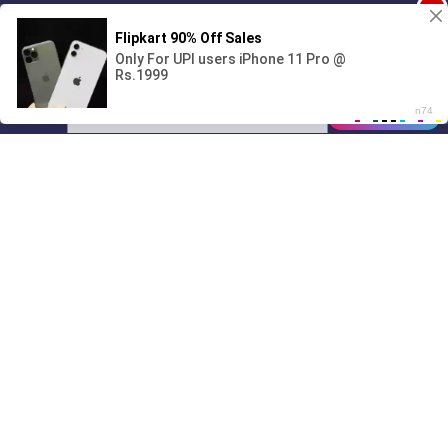
1
Поиграешь со мной? 💖🐾
00:00
2:42
01/07
07:39
Drive
Music
Материалы предоставлены
только для ознакомления! (16+)
Написать нам