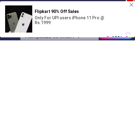
1
Поиграешь со мной? 💖🐾
00:00
01/07
03:45
Drive
Music
Материалы предоставлены
только для ознакомления! (16+)
Написать нам