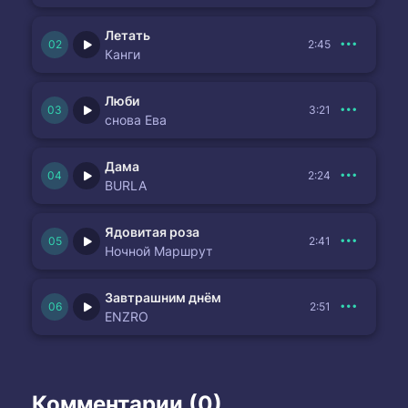
Летать
2:45
Канги
Люби
3:21
снова Ева
Дама
2:24
BURLA
Ядовитая роза
2:41
Ночной Маршрут
Завтрашним днём
2:51
ENZRO
Комментарии (0)