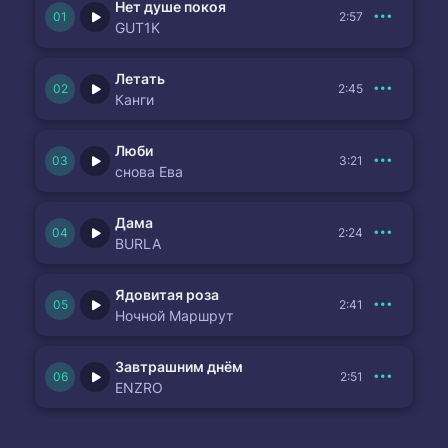
Нет душе покоя
2:57
GUT1K
Летать
2:45
Канги
Люби
3:21
снова Ева
Дама
2:24
BURLA
Ядовитая роза
2:41
Ночной Маршрут
Завтрашним днём
2:51
ENZRO