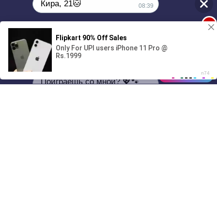
Кира, 21🐱
08:39
1
Поиграешь со мной? 💖🐾
00:00
01/07
08:39
Drive
Music
Материалы предоставлены
только для ознакомления! (16+)
Написать нам