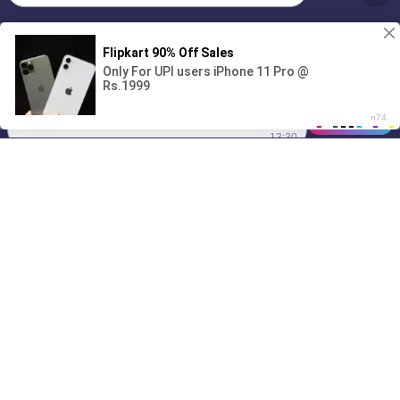
Без обязательств и лишних слов,
1
только сегодня 💦
00:00
4:55
01/07
13:30
Drive
Music
Материалы предоставлены
только для ознакомления! (16+)
Написать нам