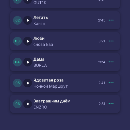
GUT1K
Летать
2:45
Канги
Люби
3:21
снова Ева
Дама
2:24
BURLA
Ядовитая роза
2:41
Ночной Маршрут
Завтрашним днём
2:51
ENZRO