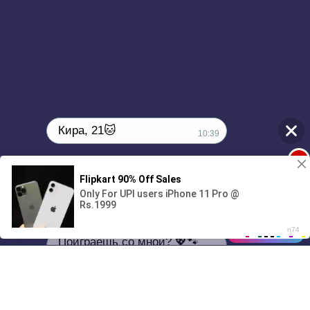
Кира, 21🐱
10:39
1
Поиграешь со мной? 💖🐾
00:00
3:30
01/07
10:39