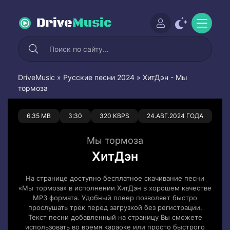
Drive
Music
DriveMusic
»
Русские песни 2024
» ХитДэн - Мы
тормоза
0
0
6.35 MB
3:30
320 KBPS
24.АВГ.2024 ГОДА
Мы тормоза
ХитДэн
На странице доступно бесплатное скачивание песни
«Мы тормоза» в исполнении ХитДэн в хорошем качестве
MP3 формата. Удобный плеер позволяет быстро
прослушать трек перед загрузкой без регистрации.
Текст песни добавленный на страницу Вы сможете
использовать во время караоке или просто быстрого