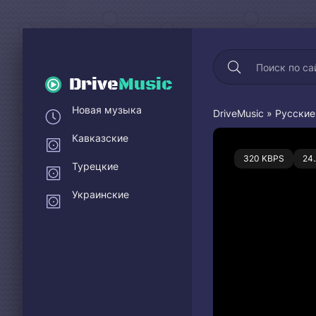
Drive
Music
Новая музыка
DriveMusic
»
Русские
Кавказские
0
320 KBPS
24
Турецкие
Украинские