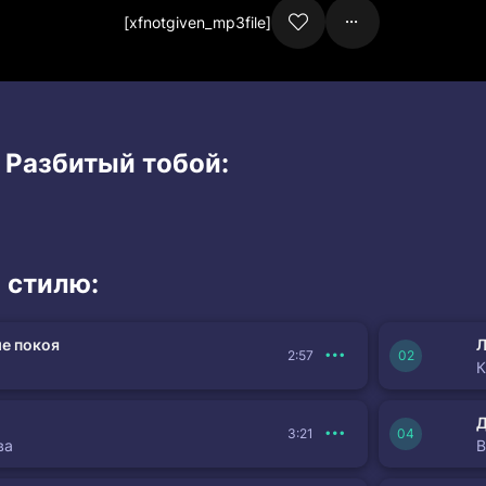
[xfnotgiven_mp3file]
 Разбитый тобой:
 стилю:
е покоя
Л
2:57
К
3:21
ва