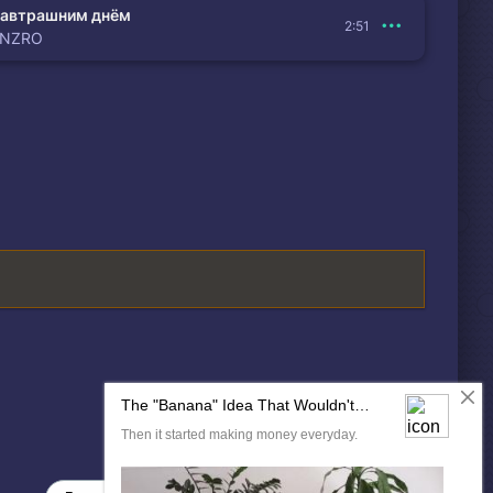
автрашним днём
2:51
ENZRO