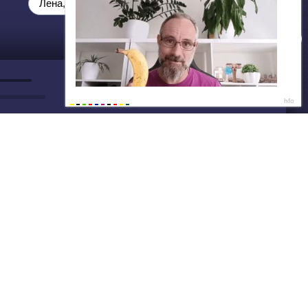
ДАЛЕЕ
Нет душе покоя - GUT1K
Лена, 23 🍓
Скучаю дома одна… составишь
компанию сегодня? 🔥
Написать нам