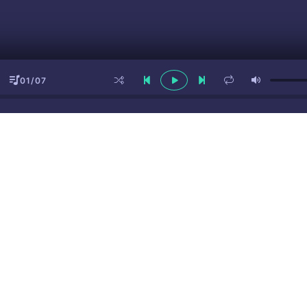
01/07
ы
(16+)