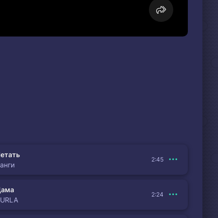
етать
2:45
анги
Дама
2:24
BURLA