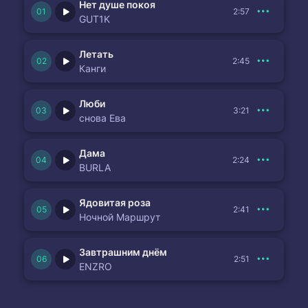
Нет душе покоя
2:57
GUT1K
Летать
2:45
Канги
Люби
3:21
снова Ева
Дама
2:24
BURLA
Ядовитая роза
2:41
Ночной Маршрут
Завтрашним днём
2:51
ENZRO