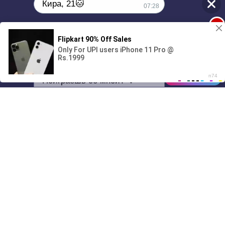
Кира, 21🐱
07:28
1
Поиграешь со мной? 💖🐾
00:00
01/07
07:28
Drive
Music
Материалы предоставлены
только для ознакомления! (16+)
Написать нам