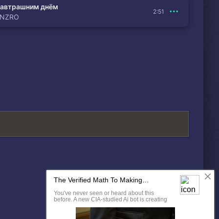
автрашним днём
2:51
ENZRO