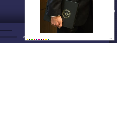
ДАЛЕЕ
Нет душе покоя - GUT1K
1:56
Скидки не ждут
13:3
Покупай тут и сейчас
13:3
Написать нам