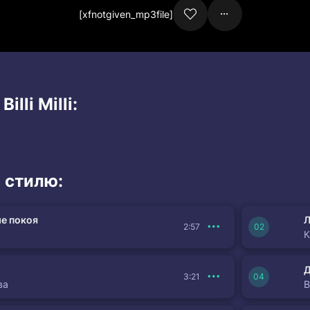
[xfnotgiven_mp3file]
illi Milli:
 стилю:
е покоя
Л
2:57
К
3:21
ва