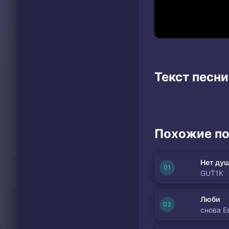
Текст песни B
Похожие по
Нет душ
GUT1K
Люби
снова Е