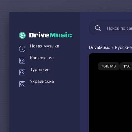
Drive
Music
Новая музыка
DriveMusic
»
Русские
Кавказские
0
4.48 MB
1:56
Турецкие
Украинские