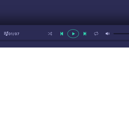
01/07
ы
(16+)