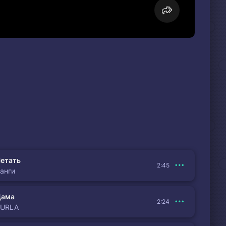
етать
2:45
анги
Дама
2:24
BURLA