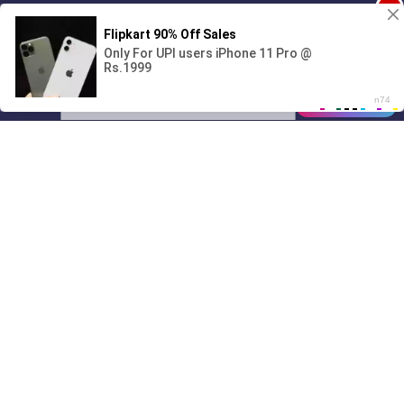
1
Поиграешь со мной? 💖🐾
00:00
2:53
01/07
22:06
Drive
Music
Материалы предоставлены
только для ознакомления! (16+)
Написать нам