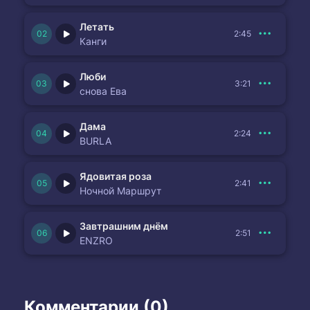
Летать
2:45
Канги
Люби
3:21
снова Ева
Дама
2:24
BURLA
Ядовитая роза
2:41
Ночной Маршрут
Завтрашним днём
2:51
ENZRO
Комментарии (0)