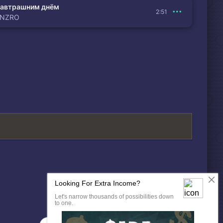
автрашним днём
2:51
ENZRO