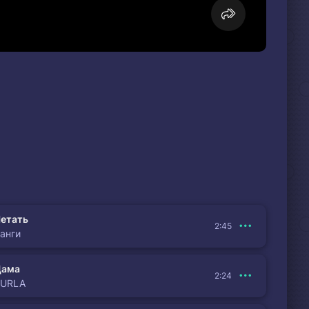
етать
2:45
анги
Дама
2:24
BURLA