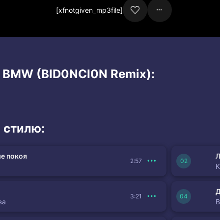
[xfnotgiven_mp3file]
и BMW (BID0NCI0N Remix):
 стилю:
е покоя
Л
2:57
К
3:21
ва