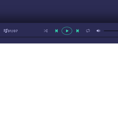
01/07
ы
(16+)