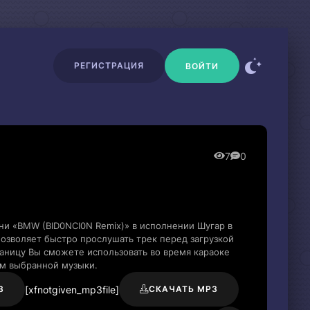
РЕГИСТРАЦИЯ
ВОЙТИ
7
0
ни «BMW (BID0NCI0N Remix)» в исполнении Шугар в
озволяет быстро прослушать трек перед загрузкой
раницу Вы сможете использовать во время караоке
м выбранной музыки.
[xfnotgiven_mp3file]
3
СКАЧАТЬ MP3