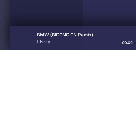
BMW (BID0NCI0N Remix)
Шугар
00:00
Материалы предоставлен
Drive
Music
только для ознакомления! 
© 2024-2026 DRIVEMUSIC.ORG