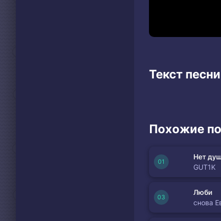
Текст песн
Похожие по
Нет душ
GUT1K
Люби
снова Е