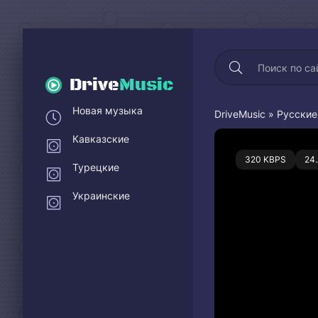
Drive
Music
Новая музыка
DriveMusic
»
Русские
Кавказские
0
320 KBPS
24
Турецкие
Украинские