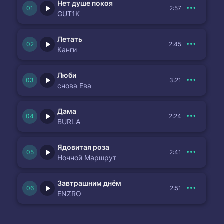
Нет душе покоя
2:57
GUT1K
Летать
2:45
Канги
Люби
3:21
снова Ева
Дама
2:24
BURLA
Ядовитая роза
2:41
Ночной Маршрут
Завтрашним днём
2:51
ENZRO