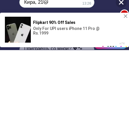
Кира, 21🐱
13:26
1
00:00
Поиграешь со мной? 💖🐾
01/07
13:26
Drive
Music
Материалы предоставлены
только для ознакомления! (16+)
Написать нам