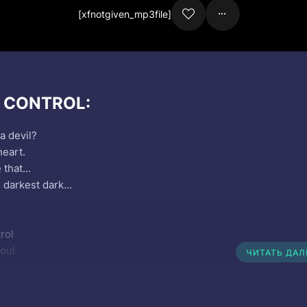
[xfnotgiven_mp3file]
и CONTROL:
a devil?
heart.
that...
 darkest dark...
trol
soul
ЧИТАТЬ ДА
soul
 control
oll