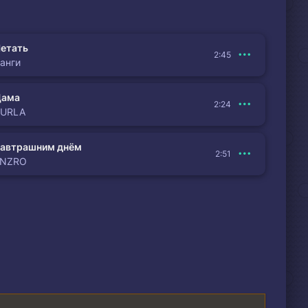
етать
2:45
анги
Дама
2:24
BURLA
автрашним днём
2:51
ENZRO