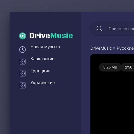
Drive
Music
Новая музыка
DriveMusic
»
Русские
Кавказские
0
3.25 MB
2:50
Турецкие
Украинские