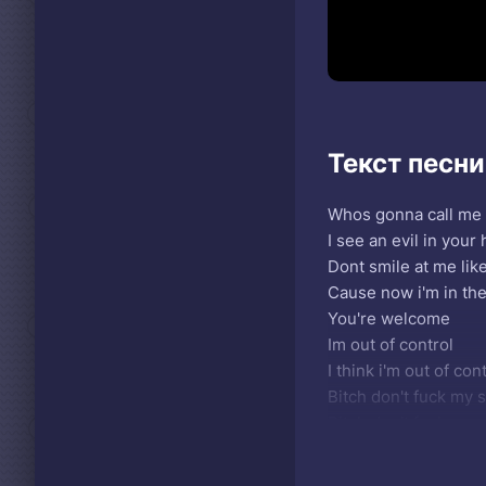
Текст песн
Whos gonna call me 
I see an evil in your 
Dont smile at me like 
Cause now i'm in the
You're welcome
Im out of control
I think i'm out of con
Bitch don't fuck my 
Bitch don't fuck my 
Cause now i'm out of
And i'm not your lil d