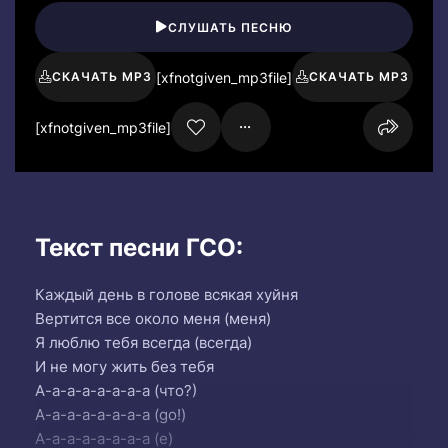
СЛУШАТЬ ПЕСНЮ
[xfnotgiven_mp3file]
СКАЧАТЬ MP3
СКАЧАТЬ MP3
[xfnotgiven_mp3file]
Текст песни ГСО:
Каждый день в голове всякая хуйня
Вертится все около меня (меня)
Я люблю тебя всегда (всегда)
И не могу жить без тебя
А-а-а-а-а-а-а-а (что?)
А-а-а-а-а-а-а-а (go!)
А-а-а-а-а-а-а-а (е)