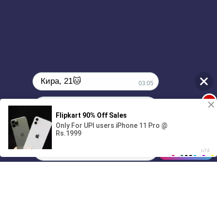
Кира, 21🐱
03:05
1
Поиграешь со мной? 💖🐾
00:00
1:58
01/07
03:05