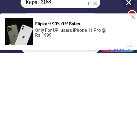
Кира, 21🐱
14:03
1
Поиграешь со мной? 💖🐾
00:00
01/07
14:03
Drive
Music
Материалы предоставлены
только для ознакомления! (16+)
Написать нам