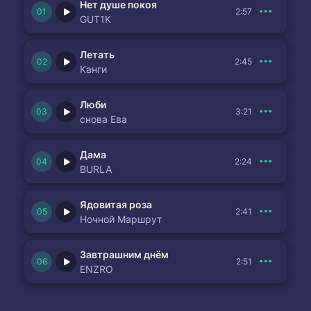
Нет душе покоя
2:57
GUT1K
Летать
2:45
Канги
Люби
3:21
снова Ева
Дама
2:24
BURLA
Ядовитая роза
2:41
Ночной Маршрут
Завтрашним днём
2:51
ENZRO