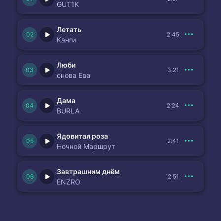
GUT1K
Летать
2:45
Канги
Люби
3:21
снова Ева
Дама
2:24
BURLA
Ядовитая роза
2:41
Ночной Маршрут
Завтрашним днём
2:51
ENZRO