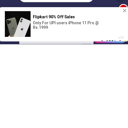
1
Поиграешь со мной? 💖🐾
00:00
01/07
15:07
Drive
Music
Материалы предоставлены
только для ознакомления! (16+)
Написать нам