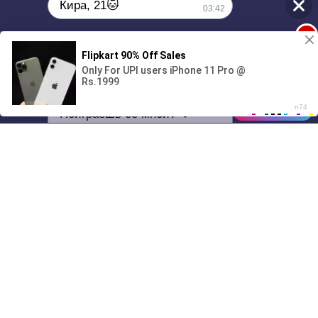
Кира, 21🐱
03:42
1
Поиграешь со мной? 💖🐾
00:00
01/07
03:42
Drive
Music
Материалы предоставлены
только для ознакомления! (16+)
Написать нам