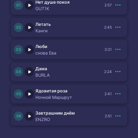
Нет душе покоя
2:57
GUT1K
Летать
2:45
Канги
Люби
3:21
снова Ева
Дама
2:24
BURLA
Ядовитая роза
2:41
Ночной Маршрут
Завтрашним днём
2:51
ENZRO