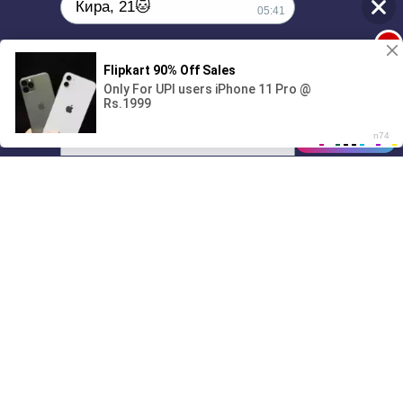
Кира, 21🐱
05:41
1
Поиграешь со мной? 💖🐾
00:00
01/07
05:41
Drive
Music
Материалы предоставлены
только для ознакомления! (16+)
Написать нам