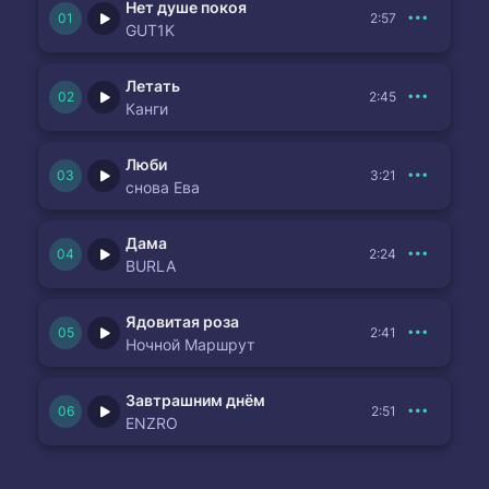
Нет душе покоя
2:57
GUT1K
Летать
2:45
Канги
Люби
3:21
снова Ева
Дама
2:24
BURLA
Ядовитая роза
2:41
Ночной Маршрут
Завтрашним днём
2:51
ENZRO