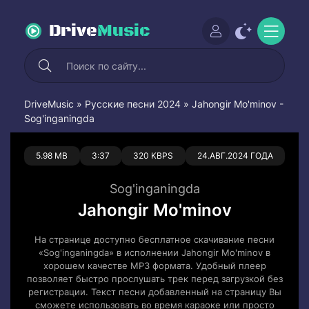
Drive
Music
DriveMusic
»
Русские песни 2024
» Jahongir Mo'minov -
Sog'inganingda
0
0
5.98 MB
3:37
320 KBPS
24.АВГ.2024 ГОДА
Sog'inganingda
Jahongir Mo'minov
На странице доступно бесплатное скачивание песни
«Sog'inganingda» в исполнении Jahongir Mo'minov в
хорошем качестве MP3 формата. Удобный плеер
позволяет быстро прослушать трек перед загрузкой без
регистрации. Текст песни добавленный на страницу Вы
сможете использовать во время караоке или просто