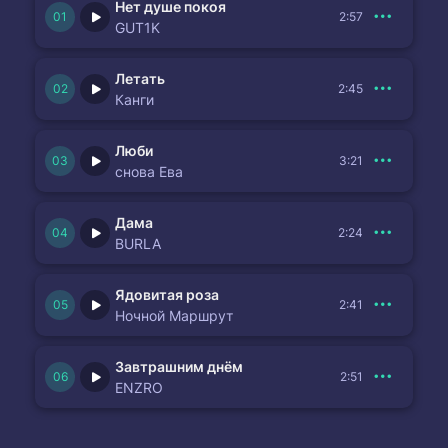
Нет душе покоя
2:57
GUT1K
Летать
2:45
Канги
Люби
3:21
снова Ева
Дама
2:24
BURLA
Ядовитая роза
2:41
Ночной Маршрут
Завтрашним днём
2:51
ENZRO