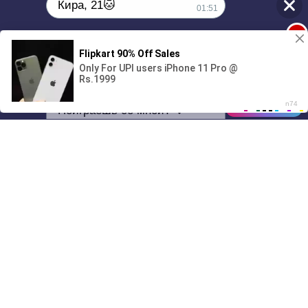
Кира, 21🐱
01:51
1
Поиграешь со мной? 💖🐾
00:00
3:37
01/07
01:51
Drive
Music
Материалы предоставлены
только для ознакомления! (16+)
Написать нам