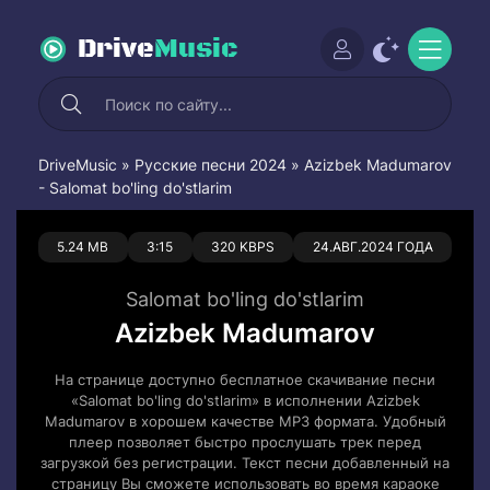
Drive
Music
DriveMusic
»
Русские песни 2024
» Azizbek Madumarov
- Salomat bo'ling do'stlarim
0
0
5.24 MB
3:15
320 KBPS
24.АВГ.2024 ГОДА
Salomat bo'ling do'stlarim
Azizbek Madumarov
На странице доступно бесплатное скачивание песни
«Salomat bo'ling do'stlarim» в исполнении Azizbek
Madumarov в хорошем качестве MP3 формата. Удобный
плеер позволяет быстро прослушать трек перед
загрузкой без регистрации. Текст песни добавленный на
страницу Вы сможете использовать во время караоке