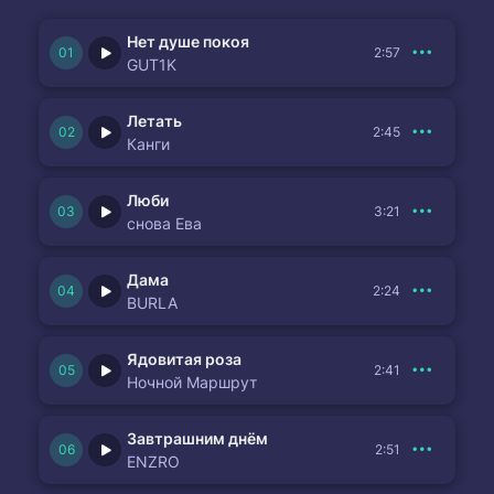
Нет душе покоя
2:57
GUT1K
Летать
2:45
Канги
Люби
3:21
снова Ева
Дама
2:24
BURLA
Ядовитая роза
2:41
Ночной Маршрут
Завтрашним днём
2:51
ENZRO