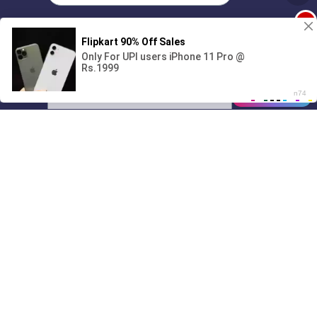
1
Поиграешь со мной? 💖🐾
00:00
01/07
19:58
Drive
Music
Материалы предоставлены
только для ознакомления! (16+)
Написать нам