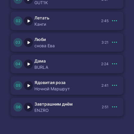
GUT1K
Летать
2:45
Канги
Люби
3:21
снова Ева
Дама
2:24
BURLA
Ядовитая роза
2:41
Ночной Маршрут
Завтрашним днём
2:51
ENZRO