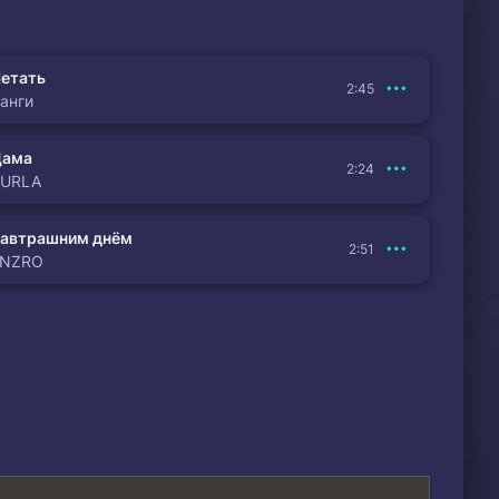
етать
2:45
анги
Дама
2:24
BURLA
автрашним днём
2:51
ENZRO