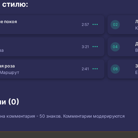
 стилю:
а
е покоя
Л
2:57
анням так змучена
К
3:21
ва
я роза
З
2:41
знову
 Маршрут
иш
и (0)
 азарт
перший раз
на комментария - 50 знаков. Комментарии модерируются
поміж нас
ламала все в мені
ди?