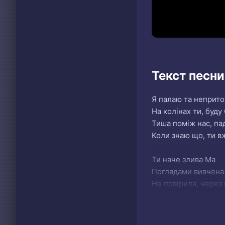
Текст песни
Я палаю та неприт
На колінах ти, буд
Тиша поміж нас, па
Коли знаю що, ти в
Ти наче злива Ма
Поглядами вивчена
Не повірила, через
Ти не віриш у слова
І хочеш бути сама,