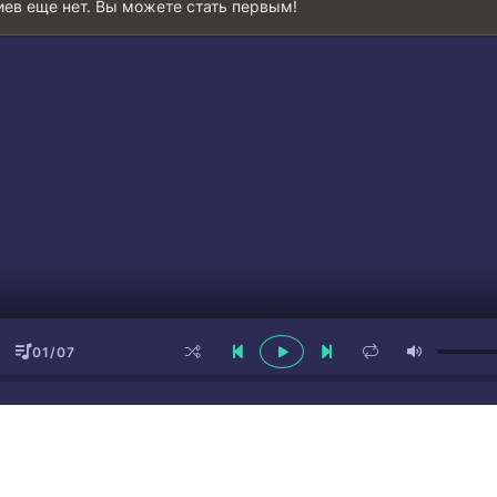
ев еще нет. Вы можете стать первым!
а
анням так змучена
а
ной
ллбой Чіна
01/07
плутавши думки
 неї їде дах