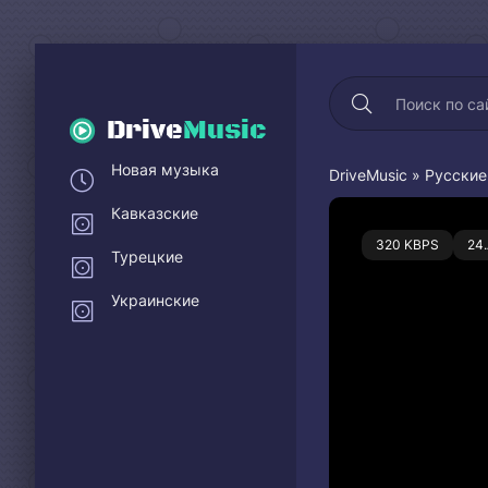
Drive
Music
Новая музыка
DriveMusic
»
Русские
Кавказские
0
320 KBPS
24
Турецкие
Украинские