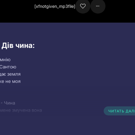
[xfnotgiven_mp3file]
 Дів чина:
омнію
у Сантою
дає земля
же не моя
 - Чина
 мене змучена вона
ЧИТАТЬ ДА
 Чина