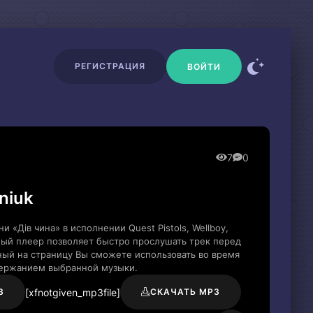
РЕГИСТРАЦИЯ
ВОЙТИ
7
0
eniuk
 «Дів чина» в исполнении Quest Pistols, Wellboy,
ный плеер позволяет быстро прослушать трек перед
нный на страницу Вы сможете использовать во время
держанием выбранной музыки.
[xfnotgiven_mp3file]
3
СКАЧАТЬ MP3