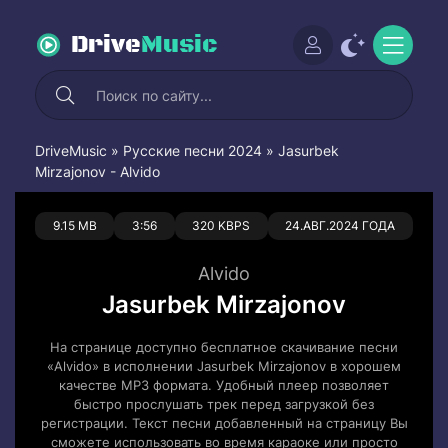
Drive
Music
DriveMusic
»
Русские песни 2024
» Jasurbek
Mirzajonov - Alvido
0
0
9.15 MB
3:56
320 KBPS
24.АВГ.2024 ГОДА
Alvido
Jasurbek Mirzajonov
На странице доступно бесплатное скачивание песни
«Alvido» в исполнении Jasurbek Mirzajonov в хорошем
качестве MP3 формата. Удобный плеер позволяет
быстро прослушать трек перед загрузкой без
регистрации. Текст песни добавленный на страницу Вы
сможете использовать во время караоке или просто