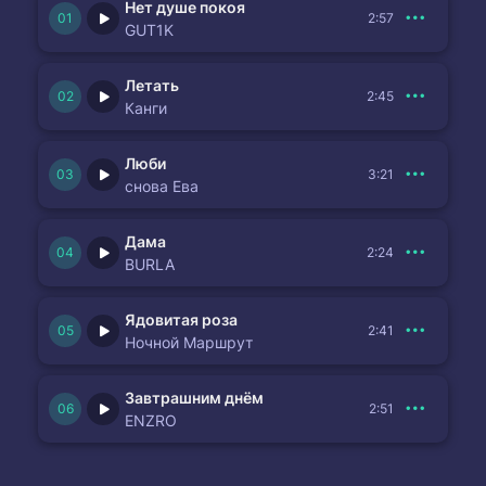
Нет душе покоя
2:57
GUT1K
Летать
2:45
Канги
Люби
3:21
снова Ева
Дама
2:24
BURLA
Ядовитая роза
2:41
Ночной Маршрут
Завтрашним днём
2:51
ENZRO