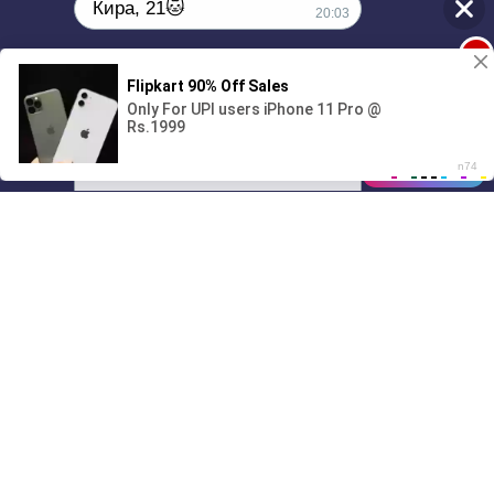
Кира, 21🐱
20:03
1
Поиграешь со мной? 💖🐾
00:00
3:56
01/07
20:03
Drive
Music
Материалы предоставлены
только для ознакомления! (16+)
Написать нам