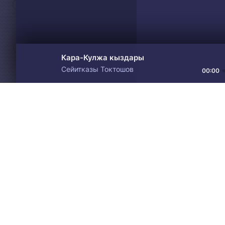
Кара-Кулжа кыздары
Сейитказы Токтошов
00:00
Материалы предоставлен
Drive
Music
только для ознакомления! 
© 2024-2026 DRIVEMUSIC.ORG