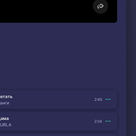
етать
2:45
анги
Дама
2:24
BURLA