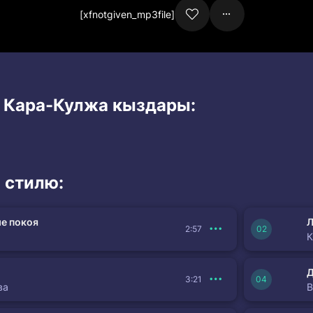
[xfnotgiven_mp3file]
и Кара-Кулжа кыздары:
 стилю:
е покоя
Л
2:57
К
3:21
ва