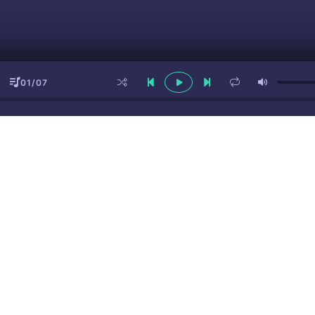
01/07
ы
(16+)