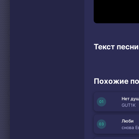
Текст песн
Похожие по
Нет душ
GUT1K
Люби
снова Е