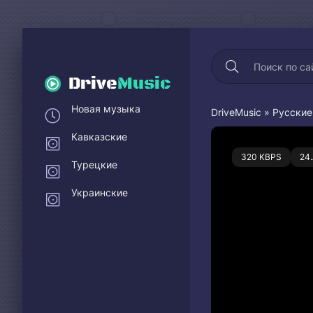
Drive
Music
Новая музыка
DriveMusic
»
Русские
Кавказские
0
320 KBPS
24
Турецкие
Украинские