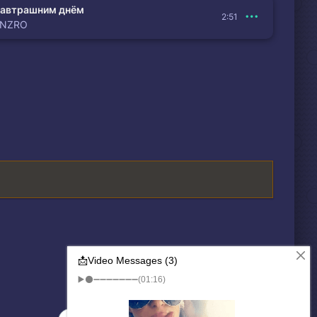
автрашним днём
2:51
ENZRO