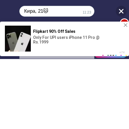
Кира, 21🐱
11:23
1
Поиграешь со мной? 💖🐾
00:00
01/07
11:23
Drive
Music
Материалы предоставлены
только для ознакомления! (16+)