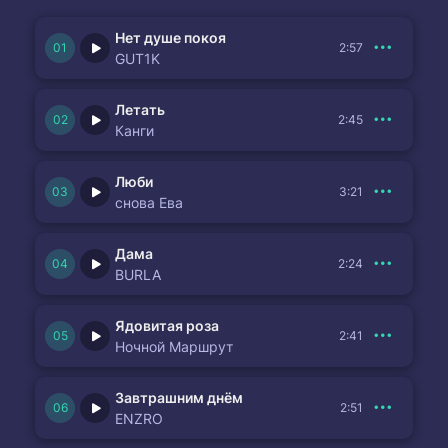
Нет душе покоя
2:57
GUT1K
Летать
2:45
Канги
Люби
3:21
снова Ева
Дама
2:24
BURLA
Ядовитая роза
2:41
Ночной Маршрут
Завтрашним днём
2:51
ENZRO