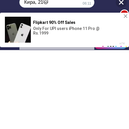
Кира, 21🐱
06:11
1
Поиграешь со мной? 💖🐾
00:00
01/07
06:11
Drive
Music
Материалы предоставлены
только для ознакомления! (16+)
Написать нам