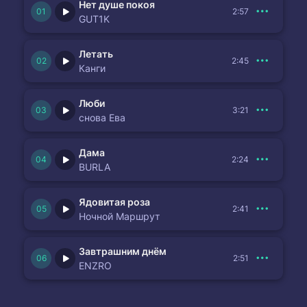
Нет душе покоя
2:57
GUT1K
Летать
2:45
Канги
Люби
3:21
снова Ева
Дама
2:24
BURLA
Ядовитая роза
2:41
Ночной Маршрут
Завтрашним днём
2:51
ENZRO