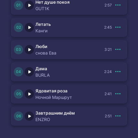
Нет душе покоя
2:57
GUT1K
Летать
2:45
Канги
Люби
3:21
снова Ева
Дама
2:24
BURLA
Ядовитая роза
2:41
Ночной Маршрут
Завтрашним днём
2:51
ENZRO