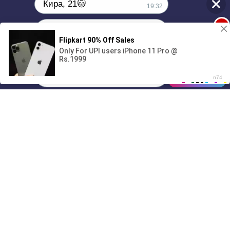
Кира, 21🐱
19:32
1
Поиграешь со мной? 💖🐾
00:00
01/07
19:32
Drive
Music
Материалы предоставлены
только для ознакомления! (16+)
Написать нам