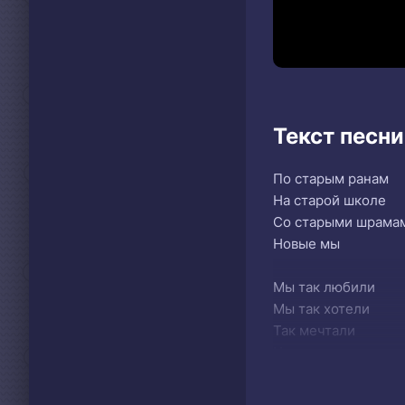
Текст песни
По старым ранам
На старой школе
Со старыми шрама
Новые мы
Мы так любили
Мы так хотели
Так мечтали
Но не смогли
И когда перевернул