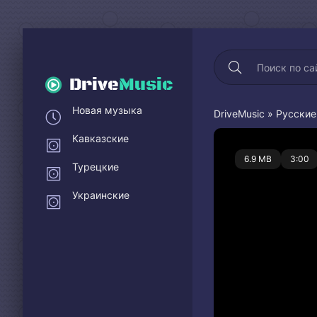
Drive
Music
Новая музыка
DriveMusic
»
Русские
Кавказские
0
6.9 MB
3:00
Турецкие
Украинские