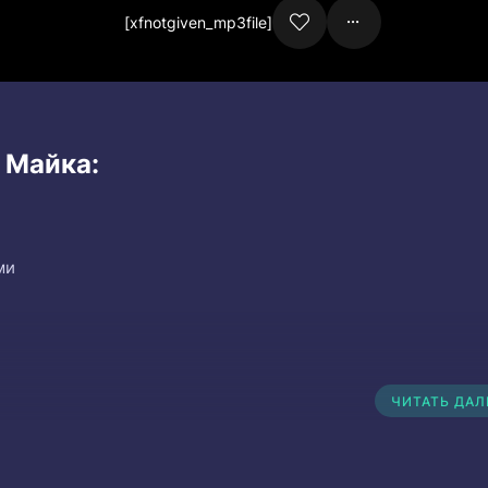
[xfnotgiven_mp3file]
 Майка:
ми
ЧИТАТЬ ДА
ась