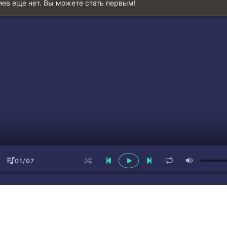
ев еще нет. Вы можете стать первым!
а
аю
 с NIRVANAю
труны рву
 с NIRVANAю
01/07
 с NIRVANAю
планы жгу
 с NIRVANAю