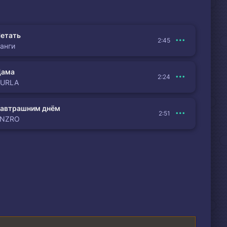
етать
2:45
анги
Дама
2:24
BURLA
автрашним днём
2:51
ENZRO