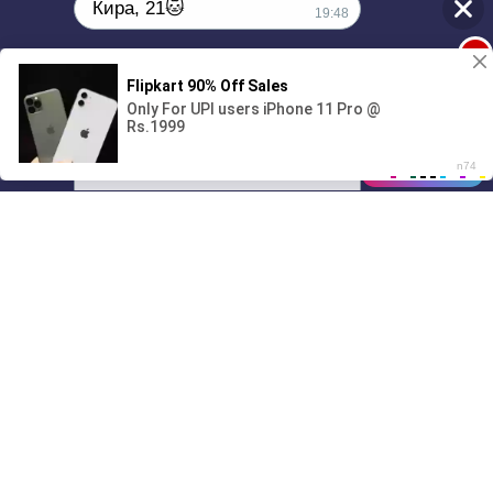
Кира, 21🐱
19:48
1
Поиграешь со мной? 💖🐾
00:00
2:53
01/07
19:48
Drive
Music
Материалы предоставлены
только для ознакомления! (16+)
Написать нам