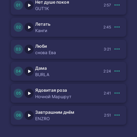
Нет душе покоя
2:57
GUT1K
Летать
2:45
Канги
Люби
3:21
снова Ева
Дама
2:24
BURLA
Ядовитая роза
2:41
Ночной Маршрут
Завтрашним днём
2:51
ENZRO