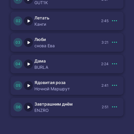
GUT1K
Летать
2:45
Канги
Люби
3:21
снова Ева
Дама
2:24
BURLA
Ядовитая роза
2:41
Ночной Маршрут
Завтрашним днём
2:51
ENZRO