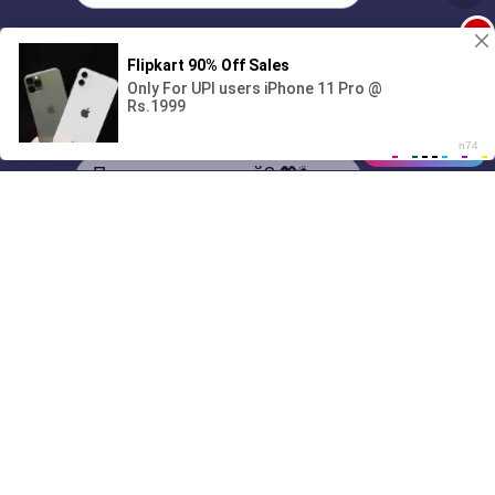
1
00:00
Поиграешь со мной? 💖🐾
01/07
08:59
Drive
Music
Материалы предоставлены
только для ознакомления! (16+)
Написать нам